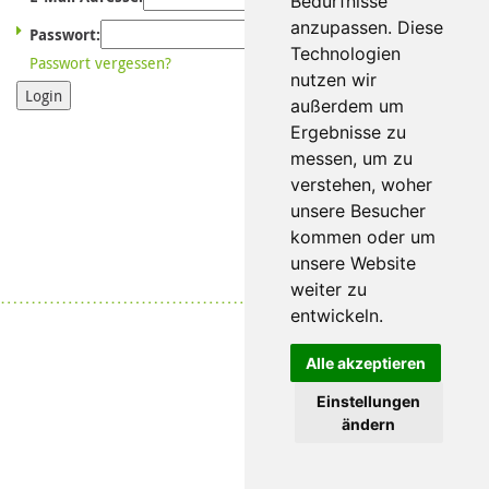
Bedürfnisse
anzupassen. Diese
Passwort:
Technologien
Passwort vergessen?
nutzen wir
Login
außerdem um
Ergebnisse zu
messen, um zu
verstehen, woher
unsere Besucher
kommen oder um
unsere Website
weiter zu
Datenschutz
|
Impressum
entwickeln.
Alle akzeptieren
Einstellungen
ändern