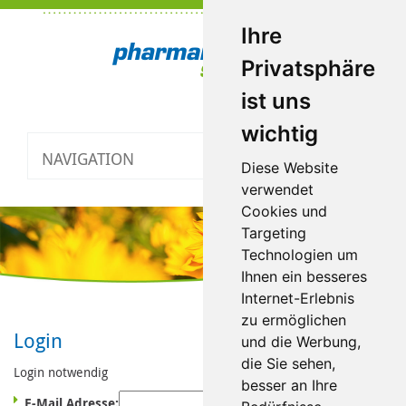
Ihre
Privatsphäre
ist uns
wichtig
NAVIGATION
Toggle
Diese Website
navigatio
verwendet
Cookies und
Targeting
Technologien um
Ihnen ein besseres
Internet-Erlebnis
zu ermöglichen
Login
und die Werbung,
die Sie sehen,
Login notwendig
besser an Ihre
E-Mail Adresse: