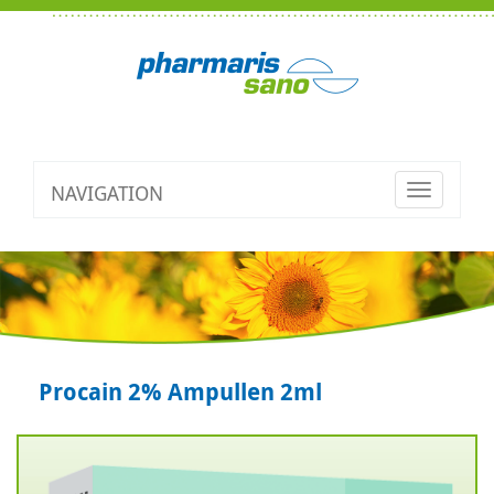
NAVIGATION
Toggle
navigatio
Procain 2% Ampullen 2ml
Zurück
V