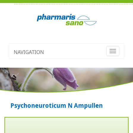
NAVIGATION
Toggle
navigatio
Psychoneuroticum N Ampullen
Zurück
V