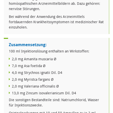
homöopathischen Arzneimittelbildern ab. Dazu gehören:
nervöse Störungen.
Bei während der Anwendung des Arzneimittels
fortdauernden Krankheitssymptomen ist medizinischer Rat
einzuholen.
Zusammensetzung:
100 ml Injektionslösung enthalten an Wirkstoffen:
2,0 mg Amanita muscaria Ø
7,0 mg Asa foetida Ø
4,0 mg Strychnos ignatii Dil. D4
2,0 mg Myristca fargans Ø
2,0 mg Valeriana officinalis Ø
13,0 mg Zincum isovalerianicum Dil. D4
Die sonstigen Bestandteile sind: Natriumchlorid, Wasser
für Injektionszwecke.
Originalpackungen mit 10 und 50 Ampullen zu je 2 ml