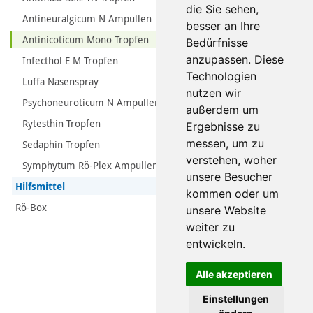
die Sie sehen,
Antineuralgicum N Ampullen
besser an Ihre
Antinicoticum Mono Tropfen
Bedürfnisse
anzupassen. Diese
Infecthol E M Tropfen
Technologien
Luffa Nasenspray
nutzen wir
Psychoneuroticum N Ampullen
außerdem um
Rytesthin Tropfen
Ergebnisse zu
messen, um zu
Sedaphin Tropfen
verstehen, woher
Symphytum Rö-Plex Ampullen
unsere Besucher
Hilfsmittel
kommen oder um
Rö-Box
unsere Website
weiter zu
entwickeln.
Alle akzeptieren
Einstellungen