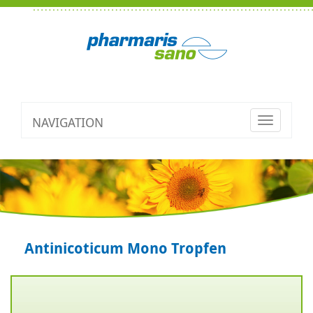
NAVIGATION
Toggle
navigatio
Antinicoticum Mono Tropfen
Zurück
V