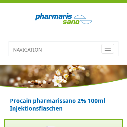
NAVIGATION
Toggle
navigatio
Procain pharmarissano 2% 100ml
Injektionsflaschen
Zurück
V