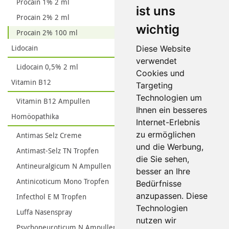
Procain 1% 2 ml
ist uns
Procain 2% 2 ml
wichtig
Procain 2% 100 ml
Lidocain
Diese Website
verwendet
Lidocain 0,5% 2 ml
Cookies und
Vitamin B12
Targeting
Technologien um
Vitamin B12 Ampullen
Ihnen ein besseres
Homöopathika
Internet-Erlebnis
zu ermöglichen
Antimas Selz Creme
und die Werbung,
Antimast-Selz TN Tropfen
die Sie sehen,
Antineuralgicum N Ampullen
besser an Ihre
Antinicoticum Mono Tropfen
Bedürfnisse
anzupassen. Diese
Infecthol E M Tropfen
Technologien
Luffa Nasenspray
nutzen wir
Psychoneuroticum N Ampullen