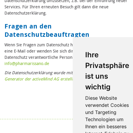
Datenschutzerklärung umzusetzen, z.B. bei der Einführung neuer
Services. Für Ihren erneuten Besuch gilt dann die neue
Datenschutzerklärung.
Fragen an den
Datenschutzbeauftragten
Wenn Sie Fragen zum Datenschutz haben, schreiben Sie uns bitte
eine E-Mail oder wenden Sie sich direkt an die für den
Ihre
Datenschutz verantwortliche Person in unserer Organisation:
in
fo@pharmari
ssano.de
Privatsphäre
Die Datenschutzerklärung wurde mit dem
Datenschutzerklärungs-
ist uns
Generator der activeMind AG erstellt
.
wichtig
Diese Website
verwendet Cookies
und Targeting
Datenschutz
|
Impressum
Technologien um
Ihnen ein besseres