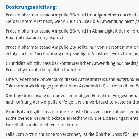
Dosierungsanleitung:
Procain pharmarissano Ampulle 2% wird im Allgemeinen durch eine
Sie bei Ihrem Arzt nach, wenn Sie sich über die Anwendung nicht ga
Procain pharmarissano Ampulle 2% wird in Abhängigkeit der erford
Haut (intrakutan) eingespritzt.
Procain pharmarissano Ampulle 2% sollte nur von Personen mit en
erfolgreichen Durchführung der jeweiligen Anästhesieverfahren a
Grundsätzlich gilt, dass bei kontinuierlicher Anwendung nur niedri
Procainhydrochlorid appliziert werden.
Eine wiederholte Anwendung dieses Arzneimittels kann aufgrund ei
Toleranzentwicklung gegenüber dem Arzneimittel) zu reversiblen 
Die Injektionslösung ist nur zur einmaligen Entnahme vorgesehen
nach Öffnung der Ampulle erfolgen. Nicht verbrauchte Reste sind z
Grundsätzlich gilt, dass nur die kleinste Dosis verabreicht werden 
ausreichende Nervenblockade erreicht wird. Die Dosierung ist en
Einzelfalles individuell vorzunehmen.
Falls vom Arzt nicht anders verordnet, ist die übliche Dosis für Ju