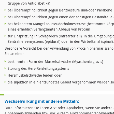
Gruppe von Antidiabetika)
bei Überempfindlichkeit gegen Benzoesäure und/oder Parabene
bei Überempfindlichkeit gegen einen der sonstigen Bestandteile 
bei bekanntem Mangel an Pseudocholinesterase (bestimmte körpe
eines erheblich verlangsamten Abbaus von Procain
zur Einspritzung in Schlagadern (intraarteriell), in die Umgebung
Zentralnervensystems (epidural) oder in den Wirbelkanal (spinal).
Besondere Vorsicht bei der Anwendung von Procain pharmarissano A
Sie an einer
bestimmten Form der Muskelschwäche (Myasthenia gravis)
Störung des Herz-Reizleitungssystems
Herzmuskelschwäche leiden oder
die Injektion in ein entzündetes Gebiet vorgenommen werden sol
Wechselwirkung mit anderen Mitteln:
Bitte informieren Sie Ihren Arzt oder Apotheker, wenn Sie andere 
einnehmen/anwenden bzw. vor kurzem eingenommen/angewendet 