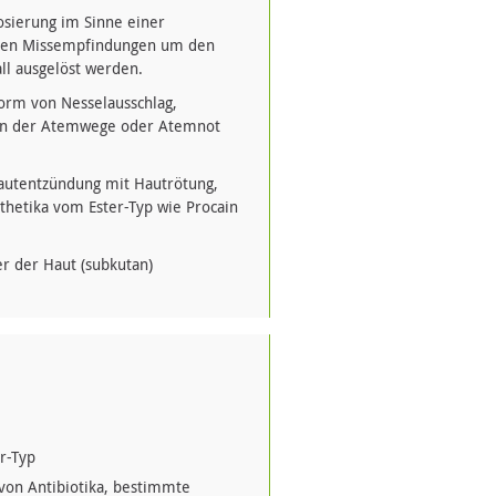
dosierung im Sinne einer
nnen Missempfindungen um den
l ausgelöst werden.
orm von Nesselausschlag,
en der Atemwege oder Atemnot
Hautentzündung mit Hautrötung,
sthetika vom Ester-Typ wie Procain
r der Haut (subkutan)
r-Typ
von Antibiotika, bestimmte