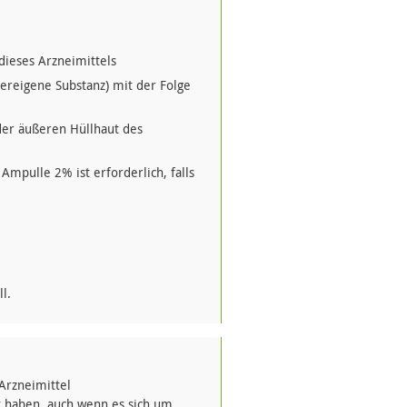
dieses Arzneimittels
reigene Substanz) mit der Folge
 der äußeren Hüllhaut des
mpulle 2% ist erforderlich, falls
l.
Arzneimittel
haben, auch wenn es sich um