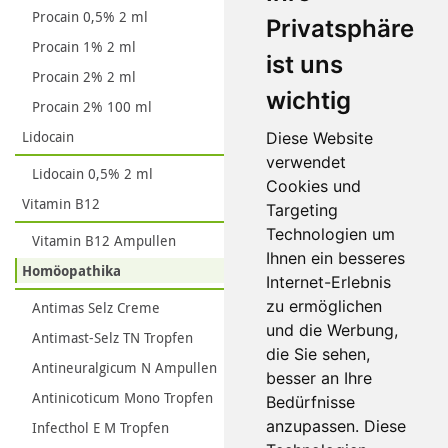
Procain 0,5% 2 ml
Privatsphäre
Procain 1% 2 ml
ist uns
Procain 2% 2 ml
wichtig
Procain 2% 100 ml
Lidocain
Diese Website
verwendet
Lidocain 0,5% 2 ml
Cookies und
Vitamin B12
Targeting
Technologien um
Vitamin B12 Ampullen
Ihnen ein besseres
Homöopathika
Internet-Erlebnis
zu ermöglichen
Antimas Selz Creme
und die Werbung,
Antimast-Selz TN Tropfen
die Sie sehen,
Antineuralgicum N Ampullen
besser an Ihre
Antinicoticum Mono Tropfen
Bedürfnisse
anzupassen. Diese
Infecthol E M Tropfen