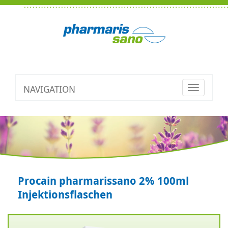
NAVIGATION
Toggle
navigatio
Procain pharmarissano 2% 100ml
Injektionsflaschen
Zurück
V