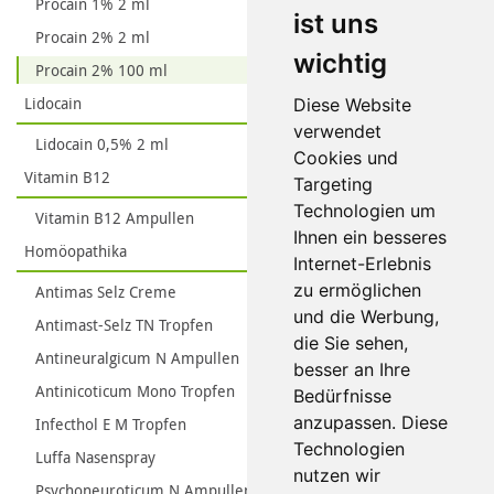
Procain 1% 2 ml
ist uns
Procain 2% 2 ml
wichtig
Procain 2% 100 ml
Lidocain
Diese Website
verwendet
Lidocain 0,5% 2 ml
Cookies und
Vitamin B12
Targeting
Technologien um
Vitamin B12 Ampullen
Ihnen ein besseres
Homöopathika
Internet-Erlebnis
zu ermöglichen
Antimas Selz Creme
und die Werbung,
Antimast-Selz TN Tropfen
die Sie sehen,
Antineuralgicum N Ampullen
besser an Ihre
Antinicoticum Mono Tropfen
Bedürfnisse
anzupassen. Diese
Infecthol E M Tropfen
Technologien
Luffa Nasenspray
nutzen wir
Psychoneuroticum N Ampullen