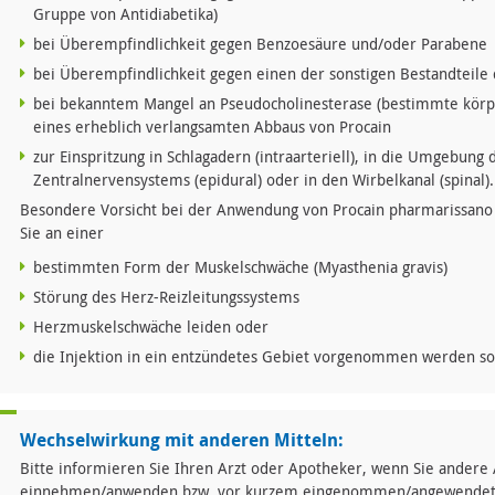
Gruppe von Antidiabetika)
bei Überempfindlichkeit gegen Benzoesäure und/oder Parabene
bei Überempfindlichkeit gegen einen der sonstigen Bestandteile 
bei bekanntem Mangel an Pseudocholinesterase (bestimmte körpe
eines erheblich verlangsamten Abbaus von Procain
zur Einspritzung in Schlagadern (intraarteriell), in die Umgebung
Zentralnervensystems (epidural) oder in den Wirbelkanal (spinal).
Besondere Vorsicht bei der Anwendung von Procain pharmarissano A
Sie an einer
bestimmten Form der Muskelschwäche (Myasthenia gravis)
Störung des Herz-Reizleitungssystems
Herzmuskelschwäche leiden oder
die Injektion in ein entzündetes Gebiet vorgenommen werden sol
Wechselwirkung mit anderen Mitteln:
Bitte informieren Sie Ihren Arzt oder Apotheker, wenn Sie andere 
einnehmen/anwenden bzw. vor kurzem eingenommen/angewendet 