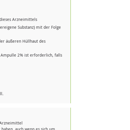
dieses Arzneimittels
reigene Substanz) mit der Folge
 der äußeren Hüllhaut des
mpulle 2% ist erforderlich, falls
l.
Arzneimittel
haben, auch wenn es sich um