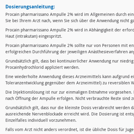
Dosierungsanleitung:
Procain pharmarissano Ampulle 2% wird im Allgemeinen durch eine
Sie bei Ihrem Arzt nach, wenn Sie sich über die Anwendung nicht ga
Procain pharmarissano Ampulle 2% wird in Abhängigkeit der erford
Haut (intrakutan) eingespritzt.
Procain pharmarissano Ampulle 2% sollte nur von Personen mit en
erfolgreichen Durchführung der jeweiligen Anästhesieverfahren a
Grundsätzlich gilt, dass bei kontinuierlicher Anwendung nur niedri
Procainhydrochlorid appliziert werden.
Eine wiederholte Anwendung dieses Arzneimittels kann aufgrund ei
Toleranzentwicklung gegenüber dem Arzneimittel) zu reversiblen 
Die Injektionslösung ist nur zur einmaligen Entnahme vorgesehen
nach Öffnung der Ampulle erfolgen. Nicht verbrauchte Reste sind z
Grundsätzlich gilt, dass nur die kleinste Dosis verabreicht werden 
ausreichende Nervenblockade erreicht wird. Die Dosierung ist en
Einzelfalles individuell vorzunehmen.
Falls vom Arzt nicht anders verordnet, ist die übliche Dosis für Ju