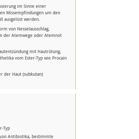
dosierung im Sinne einer
nnen Missempfindungen um den
l ausgelöst werden.
orm von Nesselausschlag,
en der Atemwege oder Atemnot
Hautentzündung mit Hautrötung,
sthetika vom Ester-Typ wie Procain
r der Haut (subkutan)
r-Typ
von Antibiotika, bestimmte