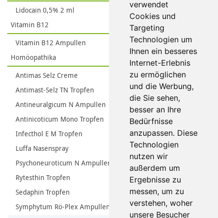
verwendet
Lidocain 0,5% 2 ml
Cookies und
Vitamin B12
Targeting
Technologien um
Vitamin B12 Ampullen
Ihnen ein besseres
Homöopathika
Internet-Erlebnis
zu ermöglichen
Antimas Selz Creme
und die Werbung,
Antimast-Selz TN Tropfen
die Sie sehen,
Antineuralgicum N Ampullen
besser an Ihre
Antinicoticum Mono Tropfen
Bedürfnisse
anzupassen. Diese
Infecthol E M Tropfen
Technologien
Luffa Nasenspray
nutzen wir
Psychoneuroticum N Ampullen
außerdem um
Rytesthin Tropfen
Ergebnisse zu
messen, um zu
Sedaphin Tropfen
verstehen, woher
Symphytum Rö-Plex Ampullen
unsere Besucher