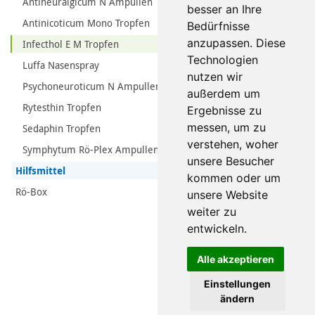
Antineuralgicum N Ampullen
besser an Ihre
Antinicoticum Mono Tropfen
Bedürfnisse
anzupassen. Diese
Infecthol E M Tropfen
Technologien
Luffa Nasenspray
nutzen wir
Psychoneuroticum N Ampullen
außerdem um
Rytesthin Tropfen
Ergebnisse zu
messen, um zu
Sedaphin Tropfen
verstehen, woher
Symphytum Rö-Plex Ampullen
unsere Besucher
Hilfsmittel
kommen oder um
Rö-Box
unsere Website
weiter zu
entwickeln.
Alle akzeptieren
Einstellungen
ändern