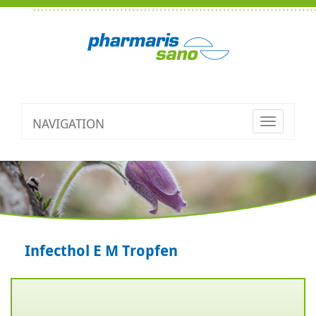
NAVIGATION
Toggle
navigatio
Infecthol E M Tropfen
Zurück
V