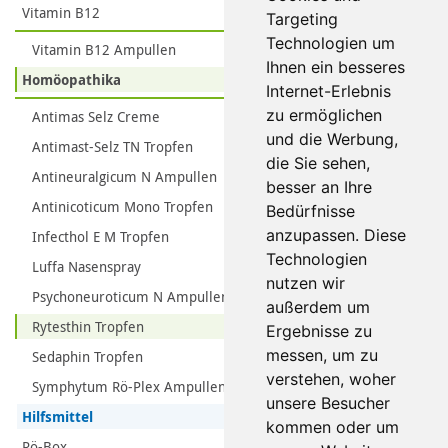
Vitamin B12
Targeting
Technologien um
Vitamin B12 Ampullen
Ihnen ein besseres
Homöopathika
Internet-Erlebnis
zu ermöglichen
Antimas Selz Creme
und die Werbung,
Antimast-Selz TN Tropfen
die Sie sehen,
Antineuralgicum N Ampullen
besser an Ihre
Antinicoticum Mono Tropfen
Bedürfnisse
anzupassen. Diese
Infecthol E M Tropfen
Technologien
Luffa Nasenspray
nutzen wir
Psychoneuroticum N Ampullen
außerdem um
Rytesthin Tropfen
Ergebnisse zu
messen, um zu
Sedaphin Tropfen
verstehen, woher
Symphytum Rö-Plex Ampullen
unsere Besucher
Hilfsmittel
kommen oder um
Rö-Box