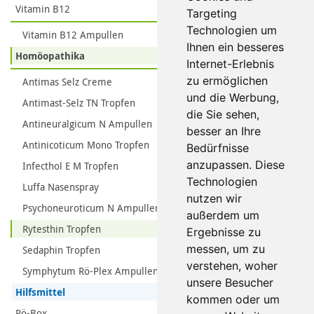
Vitamin B12
Targeting
Technologien um
Vitamin B12 Ampullen
Ihnen ein besseres
Homöopathika
Internet-Erlebnis
zu ermöglichen
Antimas Selz Creme
und die Werbung,
Antimast-Selz TN Tropfen
die Sie sehen,
Antineuralgicum N Ampullen
besser an Ihre
Antinicoticum Mono Tropfen
Bedürfnisse
anzupassen. Diese
Infecthol E M Tropfen
Technologien
Luffa Nasenspray
nutzen wir
Psychoneuroticum N Ampullen
außerdem um
Rytesthin Tropfen
Ergebnisse zu
messen, um zu
Sedaphin Tropfen
verstehen, woher
Symphytum Rö-Plex Ampullen
unsere Besucher
Hilfsmittel
kommen oder um
Rö-Box