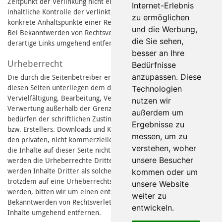
Zeitpunkt der Verlinkung nicht erkennbar. Eine permanente
Internet-Erlebnis
inhaltliche Kontrolle der verlinkten Seiten ist jedoch ohne
zu ermöglichen
konkrete Anhaltspunkte einer Rechtsverletzung nicht zumutbar.
und die Werbung,
Bei Bekanntwerden von Rechtsverletzungen werden wir
die Sie sehen,
derartige Links umgehend entfernen.
besser an Ihre
Urheberrecht
Bedürfnisse
anzupassen. Diese
Die durch die Seitenbetreiber erstellten Inhalte und Werke auf
diesen Seiten unterliegen dem deutschen Urheberrecht. Die
Technologien
Vervielfältigung, Bearbeitung, Verbreitung und jede Art der
nutzen wir
Verwertung außerhalb der Grenzen des Urheberrechtes
außerdem um
bedürfen der schriftlichen Zustimmung des jeweiligen Autors
Ergebnisse zu
bzw. Erstellers. Downloads und Kopien dieser Seite sind nur für
messen, um zu
den privaten, nicht kommerziellen Gebrauch gestattet. Soweit
verstehen, woher
die Inhalte auf dieser Seite nicht vom Betreiber erstellt wurden,
unsere Besucher
werden die Urheberrechte Dritter beachtet. Insbesondere
werden Inhalte Dritter als solche gekennzeichnet. Sollten Sie
kommen oder um
trotzdem auf eine Urheberrechtsverletzung aufmerksam
unsere Website
werden, bitten wir um einen entsprechenden Hinweis. Bei
weiter zu
Bekanntwerden von Rechtsverletzungen werden wir derartige
entwickeln.
Inhalte umgehend entfernen.