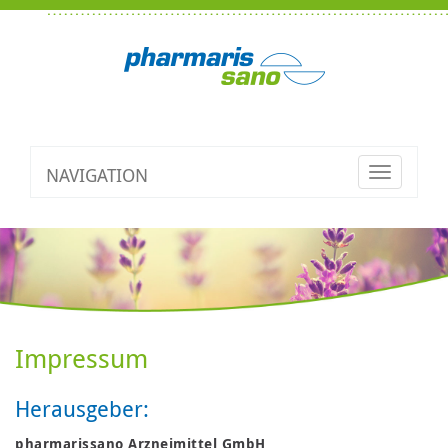
NAVIGATION
Toggle
navigatio
Impressum
Herausgeber:
pharmarissano Arzneimittel GmbH