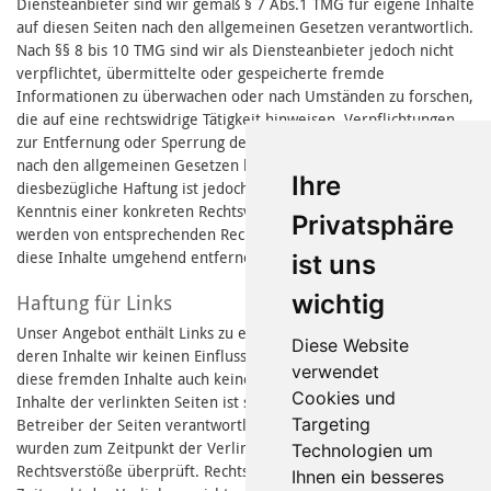
Diensteanbieter sind wir gemäß § 7 Abs.1 TMG für eigene Inhalte
auf diesen Seiten nach den allgemeinen Gesetzen verantwortlich.
Nach §§ 8 bis 10 TMG sind wir als Diensteanbieter jedoch nicht
verpflichtet, übermittelte oder gespeicherte fremde
Informationen zu überwachen oder nach Umständen zu forschen,
die auf eine rechtswidrige Tätigkeit hinweisen. Verpflichtungen
zur Entfernung oder Sperrung der Nutzung von Informationen
nach den allgemeinen Gesetzen bleiben hiervon unberührt. Eine
Ihre
diesbezügliche Haftung ist jedoch erst ab dem Zeitpunkt der
Kenntnis einer konkreten Rechtsverletzung möglich. Bei bekannt
Privatsphäre
werden von entsprechenden Rechtsverletzungen werden wir
diese Inhalte umgehend entfernen.
ist uns
wichtig
Haftung für Links
Unser Angebot enthält Links zu externen Webseiten Dritter, auf
Diese Website
deren Inhalte wir keinen Einfluss haben. Deshalb können wir für
verwendet
diese fremden Inhalte auch keine Gewähr übernehmen. Für die
Cookies und
Inhalte der verlinkten Seiten ist stets der jeweilige Anbieter oder
Targeting
Betreiber der Seiten verantwortlich. Die verlinkten Seiten
wurden zum Zeitpunkt der Verlinkung auf mögliche
Technologien um
Rechtsverstöße überprüft. Rechtswidrige Inhalte waren zum
Ihnen ein besseres