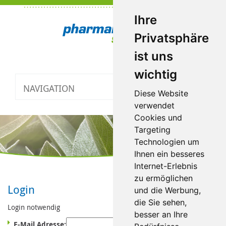
Ihre
Privatsphäre
ist uns
wichtig
NAVIGATION
Toggle
Diese Website
navigatio
verwendet
Cookies und
Targeting
Technologien um
Ihnen ein besseres
Internet-Erlebnis
zu ermöglichen
Login
und die Werbung,
die Sie sehen,
Login notwendig
besser an Ihre
E-Mail Adresse: