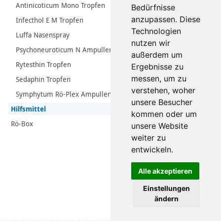
Antinicoticum Mono Tropfen
Bedürfnisse
anzupassen. Diese
Infecthol E M Tropfen
Technologien
Luffa Nasenspray
nutzen wir
Psychoneuroticum N Ampullen
außerdem um
Rytesthin Tropfen
Ergebnisse zu
messen, um zu
Sedaphin Tropfen
verstehen, woher
Symphytum Rö-Plex Ampullen
unsere Besucher
Hilfsmittel
kommen oder um
Rö-Box
unsere Website
weiter zu
entwickeln.
Alle akzeptieren
Einstellungen
ändern
Datenschutz
|
Impressum