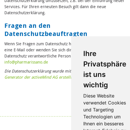
Datenschutzerklärung umzusetzen, z.B. bei der Einführung neuer
Services. Für Ihren erneuten Besuch gilt dann die neue
Datenschutzerklärung.
Fragen an den
Datenschutzbeauftragten
Wenn Sie Fragen zum Datenschutz haben, schreiben Sie uns bitte
eine E-Mail oder wenden Sie sich direkt an die für den
Ihre
Datenschutz verantwortliche Person in unserer Organisation:
in
fo@pharmari
ssano.de
Privatsphäre
Die Datenschutzerklärung wurde mit dem
Datenschutzerklärungs-
ist uns
Generator der activeMind AG erstellt
.
wichtig
Diese Website
verwendet Cookies
und Targeting
Datenschutz
|
Impressum
Technologien um
Ihnen ein besseres