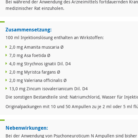
Bei während der Anwendung des Arzneimittels fortdauernden Kra
medizinischer Rat einzuholen.
Zusammensetzung:
100 ml Injektionslösung enthalten an Wirkstoffen:
2,0 mg Amanita muscaria Ø
7,0 mg Asa foetida Ø
4,0 mg Strychnos ignatii Dil. D4
2,0 mg Myristca fargans Ø
2,0 mg Valeriana officinalis Ø
13,0 mg Zincum isovalerianicum Dil. D4
Die sonstigen Bestandteile sind: Natriumchlorid, Wasser für Injekt
Originalpackungen mit 10 und 50 Ampullen zu je 2 ml oder 5 ml flü
Nebenwirkungen:
Bei der Anwendung von Psychoneuroticum N Ampullen sind bisher