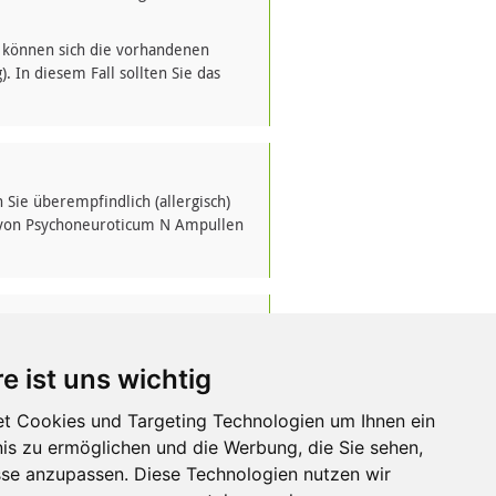
 können sich die vorhandenen
In diesem Fall sollten Sie das
ie überempfindlich (allergisch)
e von Psychoneuroticum N Ampullen
emein schädigende Faktoren in der
e ist uns wichtig
st werden.
re Arzneimittel
t Cookies und Targeting Technologien um Ihnen ein
haben, auch wenn es sich um
nis zu ermöglichen und die Werbung, die Sie sehen,
sse anzupassen. Diese Technologien nutzen wir