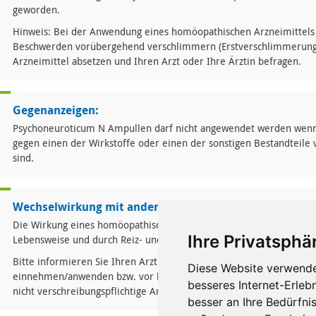
geworden.
Hinweis: Bei der Anwendung eines homöopathischen Arzneimittels
Beschwerden vorübergehend verschlimmern (Erstverschlimmerung). 
Arzneimittel absetzen und Ihren Arzt oder Ihre Ärztin befragen.
Gegenanzeigen:
Psychoneuroticum N Ampullen darf nicht angewendet werden wenn S
gegen einen der Wirkstoffe oder einen der sonstigen Bestandteil
sind.
Wechselwirkung mit anderen Mitteln:
Die Wirkung eines homöopathischen Arzneimittels kann durch allg
Ihre Privatsphär
Lebensweise und durch Reiz- und Genussmittel ungünstig beeinflus
Bitte informieren Sie Ihren Arzt oder Heilpraktiker, wenn Sie ande
Diese Website verwende
einnehmen/anwenden bzw. vor kurzem eingenommen/angewendet 
besseres Internet-Erleb
nicht verschreibungspflichtige Arzneimittel handelt.
besser an Ihre Bedürfni