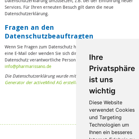
Datenschutzerklärung umzusetzen, z.B. bei der Einführung neuer
Services. Für Ihren erneuten Besuch gilt dann die neue
Datenschutzerklärung.
Fragen an den
Datenschutzbeauftragten
Wenn Sie Fragen zum Datenschutz haben, schreiben Sie uns bitte
eine E-Mail oder wenden Sie sich direkt an die für den
Ihre
Datenschutz verantwortliche Person in unserer Organisation:
in
fo@pharmari
ssano.de
Privatsphäre
Die Datenschutzerklärung wurde mit dem
Datenschutzerklärungs-
ist uns
Generator der activeMind AG erstellt
.
wichtig
Diese Website
verwendet Cookies
und Targeting
Datenschutz
|
Impressum
Technologien um
Ihnen ein besseres