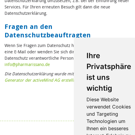
Datenschutzerklärung umzusetzen, z.B. bei der Einführung neuer
Services. Für Ihren erneuten Besuch gilt dann die neue
Datenschutzerklärung.
Fragen an den
Datenschutzbeauftragten
Wenn Sie Fragen zum Datenschutz haben, schreiben Sie uns bitte
eine E-Mail oder wenden Sie sich direkt an die für den
Ihre
Datenschutz verantwortliche Person in unserer Organisation:
in
fo@pharmari
ssano.de
Privatsphäre
Die Datenschutzerklärung wurde mit dem
Datenschutzerklärungs-
ist uns
Generator der activeMind AG erstellt
.
wichtig
Diese Website
verwendet Cookies
und Targeting
Datenschutz
|
Impressum
Technologien um
Ihnen ein besseres