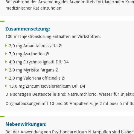
Bei während der Anwendung des Arzneimittels fortdauernden Kra
medizinischer Rat einzuholen.
Zusammensetzung:
100 ml Injektionslösung enthalten an Wirkstoffen:
2,0 mg Amanita muscaria Ø
7,0 mg Asa foetida Ø
4,0 mg Strychnos ignatii Dil. D4
2,0 mg Myristca fargans Ø
2,0 mg Valeriana officinalis Ø
13,0 mg Zincum isovalerianicum Dil. D4
Die sonstigen Bestandteile sind: Natriumchlorid, Wasser für Injekt
Originalpackungen mit 10 und 50 Ampullen zu je 2 ml oder 5 ml flü
Nebenwirkungen:
Bei der Anwendung von Psychoneuroticum N Ampullen sind bisher