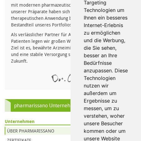
Targeting
mit modernen pharmazeutischen Qualitätsstandards. Viele
Technologien um
unserer Präparate haben sich seit Jahrzehnten in der
Ihnen ein besseres
therapeutischen Anwendung bewährt und sind fester
Bestandteil unseres Portfolios.
Internet-Erlebnis
zu ermöglichen
Als verlässlicher Partner für Apotheken, Ärzte und
und die Werbung,
Patienten legen wir großen Wert auf Kontinuität. Unser
die Sie sehen,
Ziel ist es, bewährte Arzneimittel langfristig anzubieten
und eine stabile Versorgung sicherzustellen – heute und in
besser an Ihre
Zukunft.
Bedürfnisse
anzupassen. Diese
Technologien
nutzen wir
außerdem um
Ergebnisse zu
pharmarissano Unternehmen
messen, um zu
verstehen, woher
Unternehmen
unsere Besucher
kommen oder um
ÜBER PHARMARISSANO
unsere Website
ZERTIFIKATE