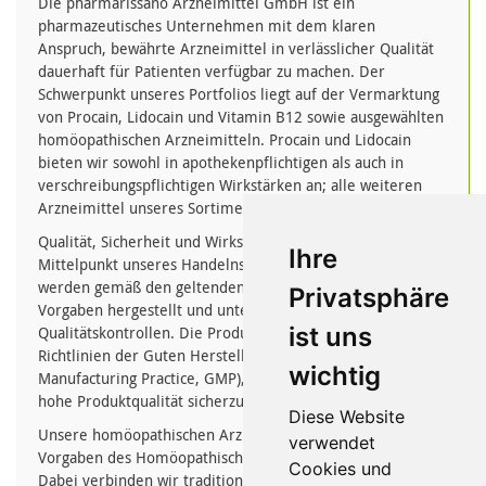
Die pharmarissano Arzneimittel GmbH ist ein
pharmazeutisches Unternehmen mit dem klaren
Anspruch, bewährte Arzneimittel in verlässlicher Qualität
dauerhaft für Patienten verfügbar zu machen. Der
Schwerpunkt unseres Portfolios liegt auf der Vermarktung
von Procain, Lidocain und Vitamin B12 sowie ausgewählten
homöopathischen Arzneimitteln. Procain und Lidocain
bieten wir sowohl in apothekenpflichtigen als auch in
verschreibungspflichtigen Wirkstärken an; alle weiteren
Arzneimittel unseres Sortiments sind apothekenpflichtig.
Qualität, Sicherheit und Wirksamkeit stehen im
Ihre
Mittelpunkt unseres Handelns. Unsere Arzneimittel
werden gemäß den geltenden arzneimittelrechtlichen
Privatsphäre
Vorgaben hergestellt und unterliegen regelmäßigen
ist uns
Qualitätskontrollen. Die Produktion erfolgt nach den
Richtlinien der Guten Herstellungspraxis (Good
wichtig
Manufacturing Practice, GMP), um eine gleichbleibend
hohe Produktqualität sicherzustellen.
Diese Website
Unsere homöopathischen Arzneimittel werden nach den
verwendet
Vorgaben des Homöopathischen Arzneibuchs gefertigt.
Cookies und
Dabei verbinden wir traditionelle Herstellungsverfahren