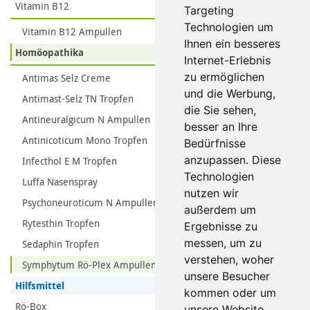
Vitamin B12
Targeting
Technologien um
Vitamin B12 Ampullen
Ihnen ein besseres
Homöopathika
Internet-Erlebnis
zu ermöglichen
Antimas Selz Creme
und die Werbung,
Antimast-Selz TN Tropfen
die Sie sehen,
Antineuralgicum N Ampullen
besser an Ihre
Antinicoticum Mono Tropfen
Bedürfnisse
anzupassen. Diese
Infecthol E M Tropfen
Technologien
Luffa Nasenspray
nutzen wir
Psychoneuroticum N Ampullen
außerdem um
Rytesthin Tropfen
Ergebnisse zu
messen, um zu
Sedaphin Tropfen
verstehen, woher
Symphytum Rö-Plex Ampullen
unsere Besucher
Hilfsmittel
kommen oder um
Rö-Box
unsere Website