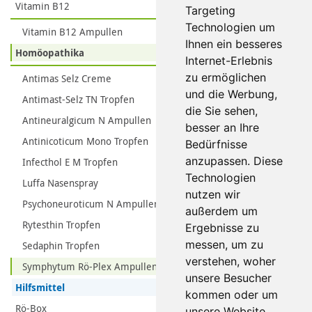
Vitamin B12
Targeting
Technologien um
Vitamin B12 Ampullen
Ihnen ein besseres
Homöopathika
Internet-Erlebnis
zu ermöglichen
Antimas Selz Creme
und die Werbung,
Antimast-Selz TN Tropfen
die Sie sehen,
Antineuralgicum N Ampullen
besser an Ihre
Antinicoticum Mono Tropfen
Bedürfnisse
anzupassen. Diese
Infecthol E M Tropfen
Technologien
Luffa Nasenspray
nutzen wir
Psychoneuroticum N Ampullen
außerdem um
Rytesthin Tropfen
Ergebnisse zu
messen, um zu
Sedaphin Tropfen
verstehen, woher
Symphytum Rö-Plex Ampullen
unsere Besucher
Hilfsmittel
kommen oder um
Rö-Box
unsere Website