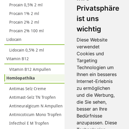
Procain 0,5% 2 ml
Privatsphäre
Procain 1% 2 ml
ist uns
Procain 2% 2 ml
wichtig
Procain 2% 100 ml
Lidocain
Diese Website
verwendet
Lidocain 0,5% 2 ml
Cookies und
Vitamin B12
Targeting
Technologien um
Vitamin B12 Ampullen
Ihnen ein besseres
Homöopathika
Internet-Erlebnis
zu ermöglichen
Antimas Selz Creme
und die Werbung,
Antimast-Selz TN Tropfen
die Sie sehen,
Antineuralgicum N Ampullen
besser an Ihre
Antinicoticum Mono Tropfen
Bedürfnisse
anzupassen. Diese
Infecthol E M Tropfen