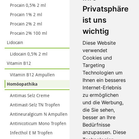
Procain 0,5% 2 ml
Privatsphäre
Procain 1% 2 ml
ist uns
Procain 2% 2 ml
wichtig
Procain 2% 100 ml
Lidocain
Diese Website
verwendet
Lidocain 0,5% 2 ml
Cookies und
Vitamin B12
Targeting
Technologien um
Vitamin B12 Ampullen
Ihnen ein besseres
Homöopathika
Internet-Erlebnis
zu ermöglichen
Antimas Selz Creme
und die Werbung,
Antimast-Selz TN Tropfen
die Sie sehen,
Antineuralgicum N Ampullen
besser an Ihre
Antinicoticum Mono Tropfen
Bedürfnisse
anzupassen. Diese
Infecthol E M Tropfen