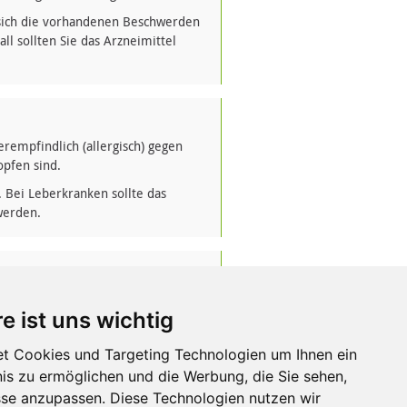
sich die vorhandenen Beschwerden
l sollten Sie das Arzneimittel
empfindlich (allergisch) gegen
opfen sind.
 Bei Leberkranken sollte das
werden.
emein schädigende Faktoren in der
e ist uns wichtig
st werden.
ere Arzneimittel einnehmen bzw.
t Cookies und Targeting Technologien um Ihnen ein
reibungspflichtige Arzneimittel
nis zu ermöglichen und die Werbung, die Sie sehen,
sse anzupassen. Diese Technologien nutzen wir