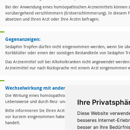
Bei der Anwendung eines homöopathischen Arzneimittels können 
vorübergehend verschlimmern (Erstverschlimmerung). In diesem Fal
absetzen und Ihren Arzt oder Ihre Ärztin befragen.
Gegenanzeigen:
Sedaphin Tropfen dürfen nicht eingenommen werden, wenn Sie über
Korbblütler oder einen der sonstigen Bestandteile von Sedaphin Tr
Das Arzneimittel soll bei Alkoholkranken nicht angewendet werden.
Arzneimittel nur nach Rücksprache mit einem Arzt eingenommen 
Wechselwirkung mit anderen Mitteln:
Die Wirkung eines homöopathischen Arzneimittels kann durch allg
Ihre Privatsphär
Lebensweise und durch Reiz- und Genussmittel ungünstig beeinflus
Bitte informieren Sie Ihren Arzt oder Heilpraktiker, wenn Sie and
Diese Website verwende
vor kurzem eingenommen haben, auch wenn es sich um nicht versch
besseres Internet-Erleb
handelt.
besser an Ihre Bedürfni