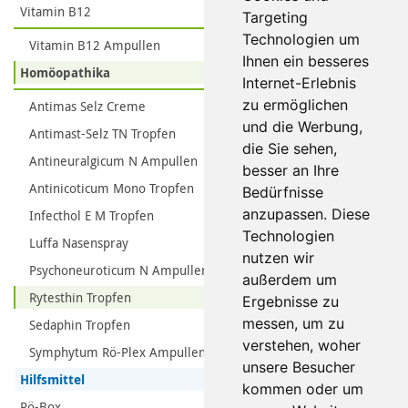
Vitamin B12
Targeting
Technologien um
Vitamin B12 Ampullen
Ihnen ein besseres
Homöopathika
Internet-Erlebnis
zu ermöglichen
Antimas Selz Creme
und die Werbung,
Antimast-Selz TN Tropfen
die Sie sehen,
Antineuralgicum N Ampullen
besser an Ihre
Antinicoticum Mono Tropfen
Bedürfnisse
anzupassen. Diese
Infecthol E M Tropfen
Technologien
Luffa Nasenspray
nutzen wir
Psychoneuroticum N Ampullen
außerdem um
Rytesthin Tropfen
Ergebnisse zu
messen, um zu
Sedaphin Tropfen
verstehen, woher
Symphytum Rö-Plex Ampullen
unsere Besucher
Hilfsmittel
kommen oder um
Rö-Box