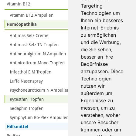
Vitamin B12
Targeting
Technologien um
Vitamin B12 Ampullen
Ihnen ein besseres
Homöopathika
Internet-Erlebnis
zu ermöglichen
Antimas Selz Creme
und die Werbung,
Antimast-Selz TN Tropfen
die Sie sehen,
Antineuralgicum N Ampullen
besser an Ihre
Antinicoticum Mono Tropfen
Bedürfnisse
anzupassen. Diese
Infecthol E M Tropfen
Technologien
Luffa Nasenspray
nutzen wir
Psychoneuroticum N Ampullen
außerdem um
Rytesthin Tropfen
Ergebnisse zu
messen, um zu
Sedaphin Tropfen
verstehen, woher
Symphytum Rö-Plex Ampullen
unsere Besucher
Hilfsmittel
kommen oder um
Rö-Box