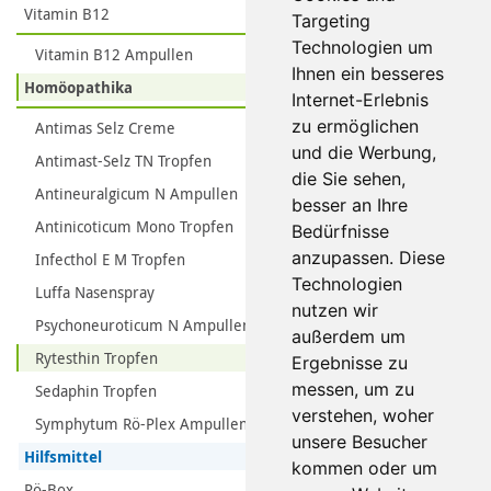
Vitamin B12
Targeting
Technologien um
Vitamin B12 Ampullen
Ihnen ein besseres
Homöopathika
Internet-Erlebnis
zu ermöglichen
Antimas Selz Creme
und die Werbung,
Antimast-Selz TN Tropfen
die Sie sehen,
Antineuralgicum N Ampullen
besser an Ihre
Antinicoticum Mono Tropfen
Bedürfnisse
anzupassen. Diese
Infecthol E M Tropfen
Technologien
Luffa Nasenspray
nutzen wir
Psychoneuroticum N Ampullen
außerdem um
Rytesthin Tropfen
Ergebnisse zu
messen, um zu
Sedaphin Tropfen
verstehen, woher
Symphytum Rö-Plex Ampullen
unsere Besucher
Hilfsmittel
kommen oder um
Rö-Box