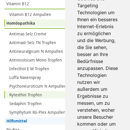
Vitamin B12
Targeting
Technologien um
Vitamin B12 Ampullen
Ihnen ein besseres
Homöopathika
Internet-Erlebnis
zu ermöglichen
Antimas Selz Creme
und die Werbung,
Antimast-Selz TN Tropfen
die Sie sehen,
Antineuralgicum N Ampullen
besser an Ihre
Antinicoticum Mono Tropfen
Bedürfnisse
anzupassen. Diese
Infecthol E M Tropfen
Technologien
Luffa Nasenspray
nutzen wir
Psychoneuroticum N Ampullen
außerdem um
Rytesthin Tropfen
Ergebnisse zu
messen, um zu
Sedaphin Tropfen
verstehen, woher
Symphytum Rö-Plex Ampullen
unsere Besucher
Hilfsmittel
kommen oder um
Rö-Box