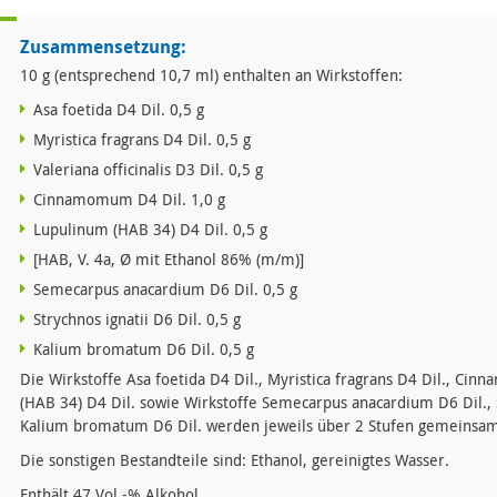
Zusammensetzung:
10 g (entsprechend 10,7 ml) enthalten an Wirkstoffen:
Asa foetida D4 Dil. 0,5 g
Myristica fragrans D4 Dil. 0,5 g
Valeriana officinalis D3 Dil. 0,5 g
Cinnamomum D4 Dil. 1,0 g
Lupulinum (HAB 34) D4 Dil. 0,5 g
[HAB, V. 4a, Ø mit Ethanol 86% (m/m)]
Semecarpus anacardium D6 Dil. 0,5 g
Strychnos ignatii D6 Dil. 0,5 g
Kalium bromatum D6 Dil. 0,5 g
Die Wirkstoffe Asa foetida D4 Dil., Myristica fragrans D4 Dil., C
(HAB 34) D4 Dil. sowie Wirkstoffe Semecarpus anacardium D6 Dil., S
Kalium bromatum D6 Dil. werden jeweils über 2 Stufen gemeinsam
Die sonstigen Bestandteile sind: Ethanol, gereinigtes Wasser.
Enthält 47 Vol.-% Alkohol.