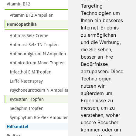
Vitamin B12
Targeting
Technologien um
Vitamin B12 Ampullen
Ihnen ein besseres
Homöopathika
Internet-Erlebnis
zu ermöglichen
Antimas Selz Creme
und die Werbung,
Antimast-Selz TN Tropfen
die Sie sehen,
Antineuralgicum N Ampullen
besser an Ihre
Antinicoticum Mono Tropfen
Bedürfnisse
anzupassen. Diese
Infecthol E M Tropfen
Technologien
Luffa Nasenspray
nutzen wir
Psychoneuroticum N Ampullen
außerdem um
Rytesthin Tropfen
Ergebnisse zu
messen, um zu
Sedaphin Tropfen
verstehen, woher
Symphytum Rö-Plex Ampullen
unsere Besucher
Hilfsmittel
kommen oder um
Rö-Box