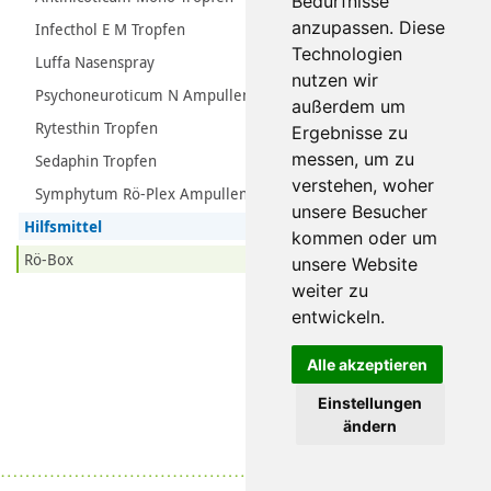
Bedürfnisse
anzupassen. Diese
Infecthol E M Tropfen
Technologien
Luffa Nasenspray
nutzen wir
Psychoneuroticum N Ampullen
außerdem um
Rytesthin Tropfen
Ergebnisse zu
messen, um zu
Sedaphin Tropfen
verstehen, woher
Symphytum Rö-Plex Ampullen
unsere Besucher
Hilfsmittel
kommen oder um
Rö-Box
unsere Website
weiter zu
entwickeln.
Alle akzeptieren
Einstellungen
ändern
Datenschutz
|
Impressum