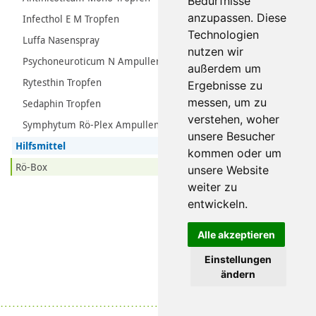
Bedürfnisse
anzupassen. Diese
Infecthol E M Tropfen
Technologien
Luffa Nasenspray
nutzen wir
Psychoneuroticum N Ampullen
außerdem um
Rytesthin Tropfen
Ergebnisse zu
messen, um zu
Sedaphin Tropfen
verstehen, woher
Symphytum Rö-Plex Ampullen
unsere Besucher
Hilfsmittel
kommen oder um
Rö-Box
unsere Website
weiter zu
entwickeln.
Alle akzeptieren
Einstellungen
ändern
Datenschutz
|
Impressum