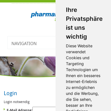
Ihre
Privatsphäre
ist uns
wichtig
NAVIGATION
Toggle
Diese Website
navigatio
verwendet
Cookies und
Targeting
Technologien um
Ihnen ein besseres
Internet-Erlebnis
zu ermöglichen
Login
und die Werbung,
die Sie sehen,
Login notwendig
besser an Ihre
E-Mail Adresse: