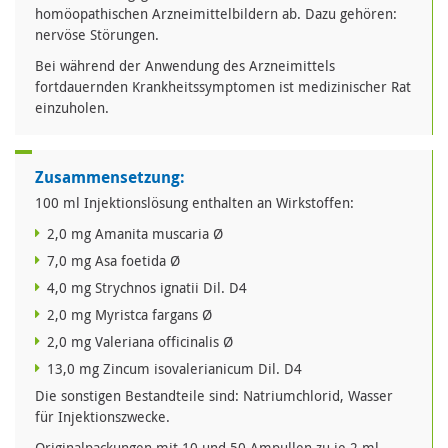
homöopathischen Arzneimittelbildern ab. Dazu gehören:
nervöse Störungen.
Bei während der Anwendung des Arzneimittels
fortdauernden Krankheitssymptomen ist medizinischer Rat
einzuholen.
Zusammensetzung:
100 ml Injektionslösung enthalten an Wirkstoffen:
2,0 mg Amanita muscaria Ø
7,0 mg Asa foetida Ø
4,0 mg Strychnos ignatii Dil. D4
2,0 mg Myristca fargans Ø
2,0 mg Valeriana officinalis Ø
13,0 mg Zincum isovalerianicum Dil. D4
Die sonstigen Bestandteile sind: Natriumchlorid, Wasser
für Injektionszwecke.
Originalpackungen mit 10 und 50 Ampullen zu je 2 ml