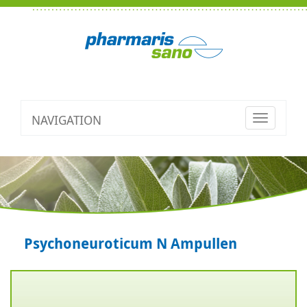
NAVIGATION
Toggle
navigatio
Psychoneuroticum N Ampullen
Zurück
V