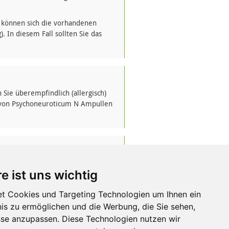
 können sich die vorhandenen
In diesem Fall sollten Sie das
ie überempfindlich (allergisch)
e von Psychoneuroticum N Ampullen
emein schädigende Faktoren in der
e ist uns wichtig
st werden.
re Arzneimittel
t Cookies und Targeting Technologien um Ihnen ein
haben, auch wenn es sich um
nis zu ermöglichen und die Werbung, die Sie sehen,
sse anzupassen. Diese Technologien nutzen wir