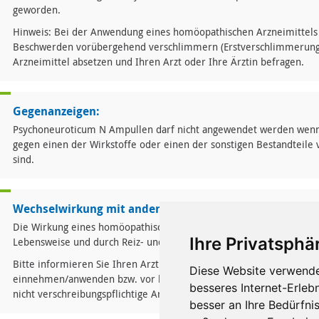
geworden.
Hinweis: Bei der Anwendung eines homöopathischen Arzneimittels
Beschwerden vorübergehend verschlimmern (Erstverschlimmerung). 
Arzneimittel absetzen und Ihren Arzt oder Ihre Ärztin befragen.
Gegenanzeigen:
Psychoneuroticum N Ampullen darf nicht angewendet werden wenn S
gegen einen der Wirkstoffe oder einen der sonstigen Bestandteil
sind.
Wechselwirkung mit anderen Mitteln:
Die Wirkung eines homöopathischen Arzneimittels kann durch allg
Ihre Privatsphär
Lebensweise und durch Reiz- und Genussmittel ungünstig beeinflus
Bitte informieren Sie Ihren Arzt oder Heilpraktiker, wenn Sie ande
Diese Website verwende
einnehmen/anwenden bzw. vor kurzem eingenommen/angewendet 
besseres Internet-Erleb
nicht verschreibungspflichtige Arzneimittel handelt.
besser an Ihre Bedürfni