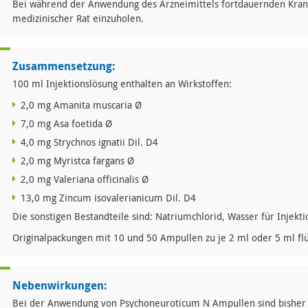
Bei während der Anwendung des Arzneimittels fortdauernden Kra
medizinischer Rat einzuholen.
Zusammensetzung:
100 ml Injektionslösung enthalten an Wirkstoffen:
2,0 mg Amanita muscaria Ø
7,0 mg Asa foetida Ø
4,0 mg Strychnos ignatii Dil. D4
2,0 mg Myristca fargans Ø
2,0 mg Valeriana officinalis Ø
13,0 mg Zincum isovalerianicum Dil. D4
Die sonstigen Bestandteile sind: Natriumchlorid, Wasser für Injekt
Originalpackungen mit 10 und 50 Ampullen zu je 2 ml oder 5 ml flü
Nebenwirkungen:
Bei der Anwendung von Psychoneuroticum N Ampullen sind bisher