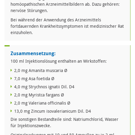
homöopathischen Arzneimittelbildern ab. Dazu gehören:
nervöse Störungen.
Bei während der Anwendung des Arzneimittels
fortdauernden Krankheitssymptomen ist medizinischer Rat
einzuholen.
Zusammensetzung:
100 ml Injektionslösung enthalten an Wirkstoffen:
2,0 mg Amanita muscaria Ø
7,0 mg Asa foetida Ø
4,0 mg Strychnos ignatii Dil. D4
2,0 mg Myristca fargans Ø
2,0 mg Valeriana officinalis Ø
13,0 mg Zincum isovalerianicum Dil. D4
Die sonstigen Bestandteile sind: Natriumchlorid, Wasser
für Injektionszwecke.
Originalpackungen mit 10 und 50 Ampullen zu je 2 ml