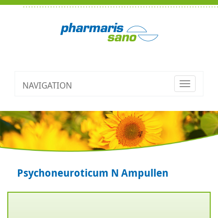
NAVIGATION
Toggle
navigatio
Psychoneuroticum N Ampullen
Zurück
V