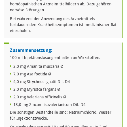
homöopathischen Arzneimittelbildern ab. Dazu gehören:
nervöse Störungen.
Bei während der Anwendung des Arzneimittels
fortdauernden Krankheitssymptomen ist medizinischer Rat
einzuholen.
Zusammensetzung:
100 ml Injektionslösung enthalten an Wirkstoffen:
2,0 mg Amanita muscaria Ø
7,0 mg Asa foetida Ø
4,0 mg Strychnos ignatii Dil. D4
2,0 mg Myristca fargans Ø
2,0 mg Valeriana officinalis Ø
13,0 mg Zincum isovalerianicum Dil. D4
Die sonstigen Bestandteile sind: Natriumchlorid, Wasser
für Injektionszwecke.
Originalpackungen mit 10 und 50 Ampullen zu je 2 ml