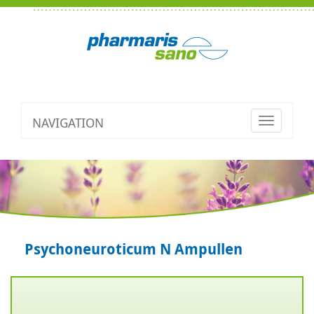
NAVIGATION
Toggle
navigatio
Psychoneuroticum N Ampullen
Zurück
V