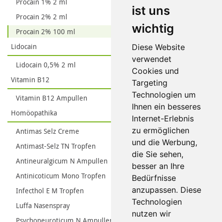
Procain 1% 2 ml
ist uns
Procain 2% 2 ml
wichtig
Procain 2% 100 ml
Lidocain
Diese Website
verwendet
Lidocain 0,5% 2 ml
Cookies und
Vitamin B12
Targeting
Technologien um
Vitamin B12 Ampullen
Ihnen ein besseres
Homöopathika
Internet-Erlebnis
zu ermöglichen
Antimas Selz Creme
und die Werbung,
Antimast-Selz TN Tropfen
die Sie sehen,
Antineuralgicum N Ampullen
besser an Ihre
Antinicoticum Mono Tropfen
Bedürfnisse
anzupassen. Diese
Infecthol E M Tropfen
Technologien
Luffa Nasenspray
nutzen wir
Psychoneuroticum N Ampullen