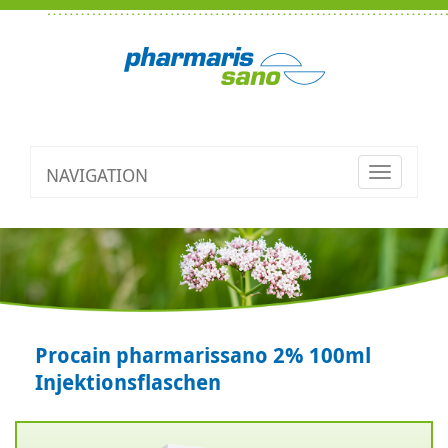
NAVIGATION
Toggle
navigatio
Procain pharmarissano 2% 100ml
Injektionsflaschen
Zurück
V