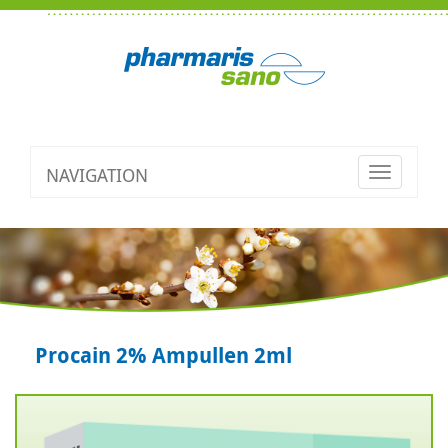
NAVIGATION
Toggle
navigatio
Procain 2% Ampullen 2ml
Zurück
V