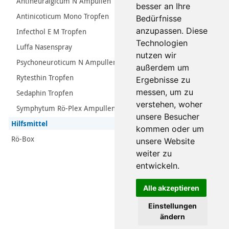
Antineuralgicum N Ampullen
besser an Ihre
Antinicoticum Mono Tropfen
Bedürfnisse
anzupassen. Diese
Infecthol E M Tropfen
Technologien
Luffa Nasenspray
nutzen wir
Psychoneuroticum N Ampullen
außerdem um
Rytesthin Tropfen
Ergebnisse zu
messen, um zu
Sedaphin Tropfen
verstehen, woher
Symphytum Rö-Plex Ampullen
unsere Besucher
Hilfsmittel
kommen oder um
Rö-Box
unsere Website
weiter zu
entwickeln.
Alle akzeptieren
Einstellungen
ändern