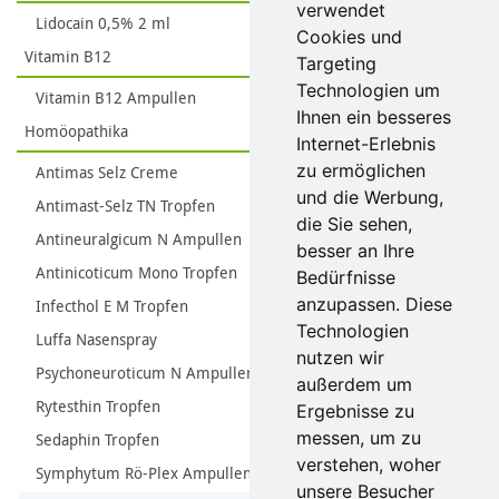
verwendet
Lidocain 0,5% 2 ml
Cookies und
Vitamin B12
Targeting
Technologien um
Vitamin B12 Ampullen
Ihnen ein besseres
Homöopathika
Internet-Erlebnis
zu ermöglichen
Antimas Selz Creme
und die Werbung,
Antimast-Selz TN Tropfen
die Sie sehen,
Antineuralgicum N Ampullen
besser an Ihre
Antinicoticum Mono Tropfen
Bedürfnisse
anzupassen. Diese
Infecthol E M Tropfen
Technologien
Luffa Nasenspray
nutzen wir
Psychoneuroticum N Ampullen
außerdem um
Rytesthin Tropfen
Ergebnisse zu
messen, um zu
Sedaphin Tropfen
verstehen, woher
Symphytum Rö-Plex Ampullen
unsere Besucher