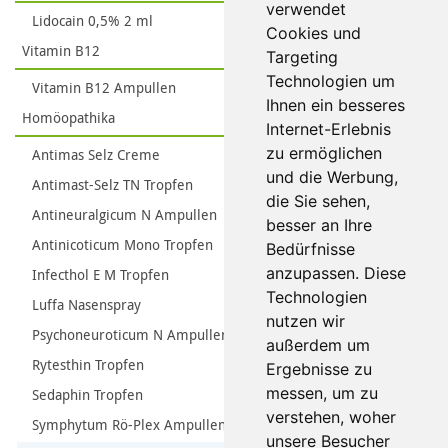
verwendet
Lidocain 0,5% 2 ml
Cookies und
Vitamin B12
Targeting
Technologien um
Vitamin B12 Ampullen
Ihnen ein besseres
Homöopathika
Internet-Erlebnis
zu ermöglichen
Antimas Selz Creme
und die Werbung,
Antimast-Selz TN Tropfen
die Sie sehen,
Antineuralgicum N Ampullen
besser an Ihre
Antinicoticum Mono Tropfen
Bedürfnisse
anzupassen. Diese
Infecthol E M Tropfen
Technologien
Luffa Nasenspray
nutzen wir
Psychoneuroticum N Ampullen
außerdem um
Rytesthin Tropfen
Ergebnisse zu
messen, um zu
Sedaphin Tropfen
verstehen, woher
Symphytum Rö-Plex Ampullen
unsere Besucher