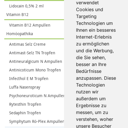
verwendet
Lidocain 0,5% 2 ml
Cookies und
Vitamin B12
Targeting
Technologien um
Vitamin B12 Ampullen
Ihnen ein besseres
Homöopathika
Internet-Erlebnis
zu ermöglichen
Antimas Selz Creme
und die Werbung,
Antimast-Selz TN Tropfen
die Sie sehen,
Antineuralgicum N Ampullen
besser an Ihre
Antinicoticum Mono Tropfen
Bedürfnisse
anzupassen. Diese
Infecthol E M Tropfen
Technologien
Luffa Nasenspray
nutzen wir
Psychoneuroticum N Ampullen
außerdem um
Rytesthin Tropfen
Ergebnisse zu
messen, um zu
Sedaphin Tropfen
verstehen, woher
Symphytum Rö-Plex Ampullen
unsere Besucher