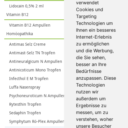
verwendet
Lidocain 0,5% 2 ml
Cookies und
Vitamin B12
Targeting
Technologien um
Vitamin B12 Ampullen
Ihnen ein besseres
Homöopathika
Internet-Erlebnis
zu ermöglichen
Antimas Selz Creme
und die Werbung,
Antimast-Selz TN Tropfen
die Sie sehen,
Antineuralgicum N Ampullen
besser an Ihre
Antinicoticum Mono Tropfen
Bedürfnisse
anzupassen. Diese
Infecthol E M Tropfen
Technologien
Luffa Nasenspray
nutzen wir
Psychoneuroticum N Ampullen
außerdem um
Rytesthin Tropfen
Ergebnisse zu
messen, um zu
Sedaphin Tropfen
verstehen, woher
Symphytum Rö-Plex Ampullen
unsere Besucher