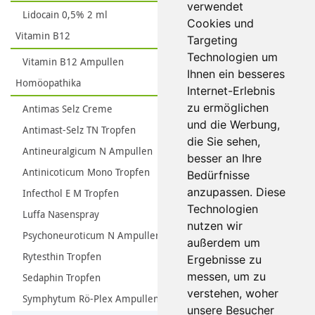
verwendet
Lidocain 0,5% 2 ml
Cookies und
Vitamin B12
Targeting
Technologien um
Vitamin B12 Ampullen
Ihnen ein besseres
Homöopathika
Internet-Erlebnis
zu ermöglichen
Antimas Selz Creme
und die Werbung,
Antimast-Selz TN Tropfen
die Sie sehen,
Antineuralgicum N Ampullen
besser an Ihre
Antinicoticum Mono Tropfen
Bedürfnisse
anzupassen. Diese
Infecthol E M Tropfen
Technologien
Luffa Nasenspray
nutzen wir
Psychoneuroticum N Ampullen
außerdem um
Rytesthin Tropfen
Ergebnisse zu
messen, um zu
Sedaphin Tropfen
verstehen, woher
Symphytum Rö-Plex Ampullen
unsere Besucher