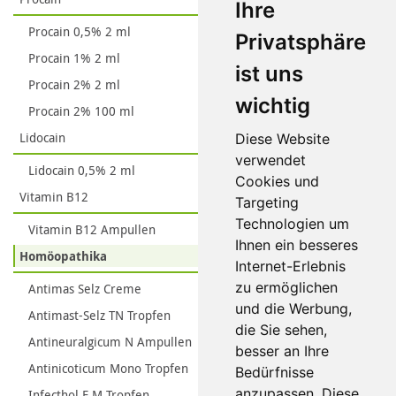
Ihre
Procain 0,5% 2 ml
Privatsphäre
Procain 1% 2 ml
ist uns
Procain 2% 2 ml
wichtig
Procain 2% 100 ml
Lidocain
Diese Website
verwendet
Lidocain 0,5% 2 ml
Cookies und
Vitamin B12
Targeting
Technologien um
Vitamin B12 Ampullen
Ihnen ein besseres
Homöopathika
Internet-Erlebnis
zu ermöglichen
Antimas Selz Creme
und die Werbung,
Antimast-Selz TN Tropfen
die Sie sehen,
Antineuralgicum N Ampullen
besser an Ihre
Antinicoticum Mono Tropfen
Bedürfnisse
anzupassen. Diese
Infecthol E M Tropfen